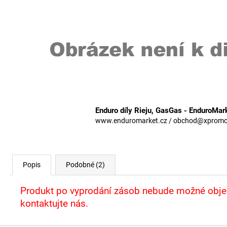
Enduro díly Rieju, GasGas - EnduroMar
www.enduromarket.cz / obchod@xpromoto
Popis
Podobné (2)
Produkt po vyprodání zásob nebude možné objed
kontaktujte nás.