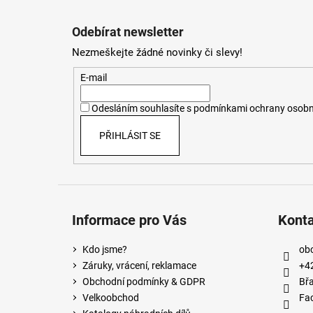
Z
á
Odebírat newsletter
p
Nezmeškejte žádné novinky či slevy!
a
t
E-mail
í
Odesláním souhlasíte s
podmínkami ochrany osobn
PŘIHLÁSIT SE
Informace pro Vás
Kont
Kdo jsme?
ob
Záruky, vrácení, reklamace
+4
Obchodní podmínky & GDPR
Břa
Velkoobchod
Fa