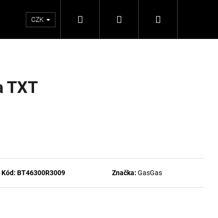
Hledat
Přihlášení
Nákupní
CZK
košík
a TXT
Kód:
BT46300R3009
Značka:
GasGas