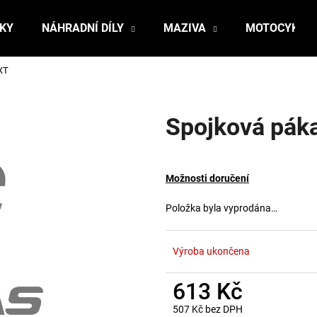
ŇKY
NÁHRADNÍ DÍLY
MAZIVA
MOTOCYKLY
XT
Co potřebujete najít?
Spojková pák
HLEDAT
Možnosti doručení
Doporučujeme
Položka byla vyprodána…
Výroba ukončena
613 Kč
507 Kč bez DPH