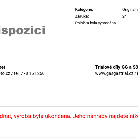
Měrná
cena:
Kategorie
:
Originální
Záruka
:
24
Položka byla vyprodána…
ket
Trialové díly GG a S
.cz / tel. 778 151 260
www.gasgastrial.cz / 
nat, výroba byla ukončena. Jeho náhrady najdete ní