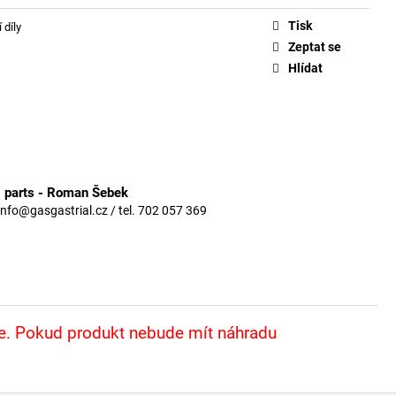
Tisk
 díly
Zeptat se
Hlídat
3 parts - Roman Šebek
info@gasgastrial.cz / tel. 702 057 369
že. Pokud produkt nebude mít náhradu