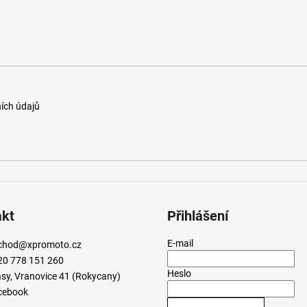
ích údajů
akt
Přihlášení
E-mail
chod
@
xpromoto.cz
20 778 151 260
Heslo
sy, Vranovice 41 (Rokycany)
cebook