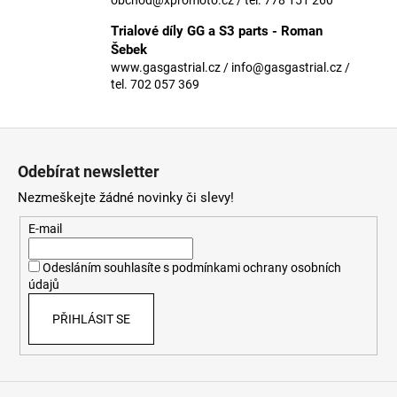
č
u
Trialové díly GG a S3 parts - Roman
j
Šebek
e
www.gasgastrial.cz / info@gasgastrial.cz /
m
tel. 702 057 369
e
Z
á
Odebírat newsletter
p
Nezmeškejte žádné novinky či slevy!
a
t
E-mail
í
Odesláním souhlasíte s
podmínkami ochrany osobních
údajů
PŘIHLÁSIT SE