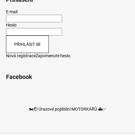
E-mail
Heslo
PŘIHLÁSIT SE
Nová registrace
Zapomenuté heslo
Facebook
🏍️🤕 Úrazové pojištění MOTORKÁŘŮ 🚑✅