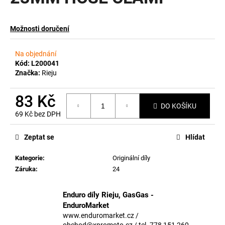
a
j
Možnosti doručení
í
t
Na objednání
?
Kód:
L200041
Značka:
Rieju
83 Kč
DO KOŠÍKU
69 Kč bez DPH
HLEDAT
Měrná
cena:
Zeptat se
Hlídat
Kategorie
:
Originální díly
D
Záruka
:
24
o
p
o
Enduro díly Rieju, GasGas -
r
EnduroMarket
u
www.enduromarket.cz /
obchod@xpromoto.cz / tel. 778 151 260