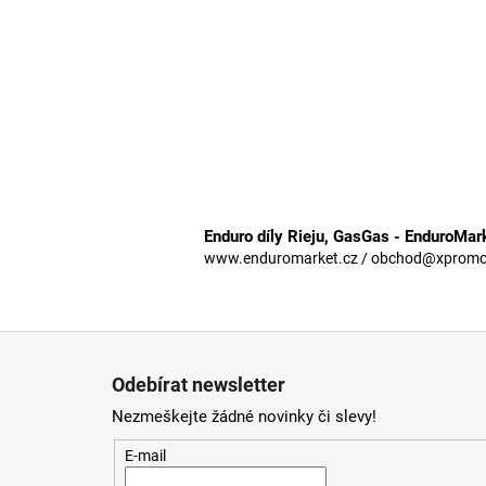
Enduro díly Rieju, GasGas - EnduroMar
www.enduromarket.cz / obchod@xpromoto
Z
á
Odebírat newsletter
p
Nezmeškejte žádné novinky či slevy!
a
t
E-mail