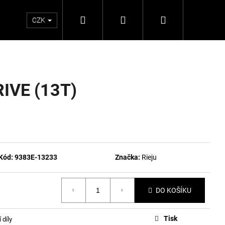
Hledat
Přihlášení
Nákupní
CZK
košík
IVE (13T)
Kód:
9383E-13233
Značka:
Rieju
DO KOŠÍKU
Tisk
 díly