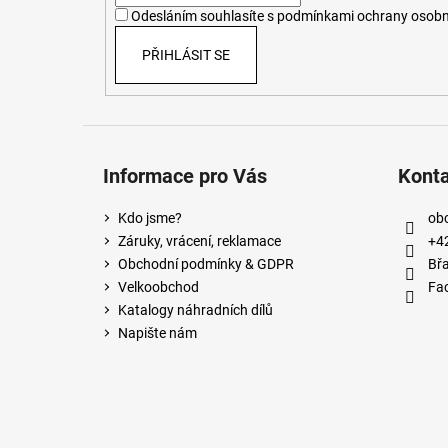
í
Odesláním souhlasíte s
podmínkami ochrany osobn
PŘIHLÁSIT SE
Informace pro Vás
Kont
Kdo jsme?
ob
Záruky, vrácení, reklamace
+4
Obchodní podmínky & GDPR
Břa
Velkoobchod
Fa
Katalogy náhradních dílů
Napište nám