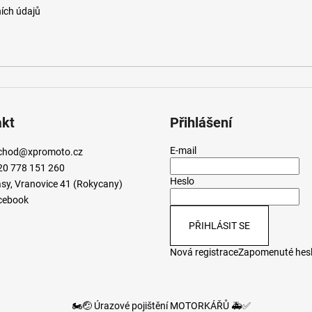
ích údajů
akt
Přihlášení
E-mail
chod
@
xpromoto.cz
20 778 151 260
Heslo
sy, Vranovice 41 (Rokycany)
cebook
PŘIHLÁSIT SE
Nová registrace
Zapomenuté hes
🏍️🤕 Úrazové pojištění MOTORKÁŘŮ 🚑✅