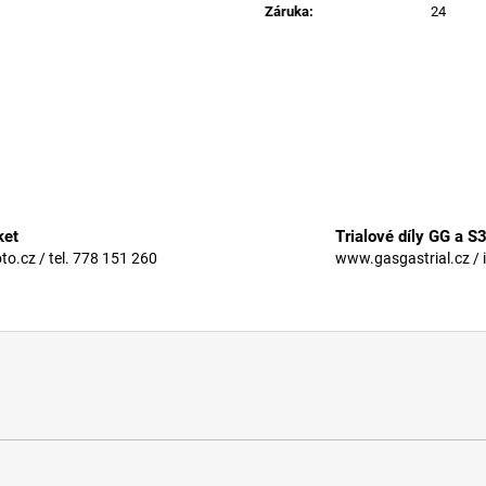
Záruka
:
24
ket
Trialové díly GG a S
.cz / tel. 778 151 260
www.gasgastrial.cz / 