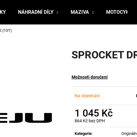
ŇKY
NÁHRADNÍ DÍLY
MAZIVA
MOTOCYKLY
 (13T)
Co potřebujete najít?
SPROCKET DR
HLEDAT
Možnosti doručení
Doporučujeme
Na objednání
1 045 Kč
864 Kč bez DPH
Měrná
cena:
Kategorie
:
Originální