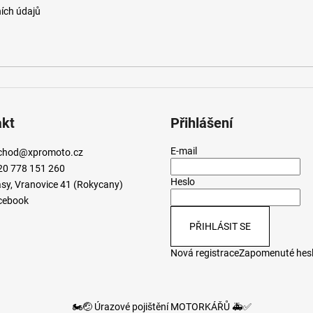
ích údajů
akt
Přihlášení
E-mail
chod
@
xpromoto.cz
20 778 151 260
Heslo
sy, Vranovice 41 (Rokycany)
cebook
PŘIHLÁSIT SE
Nová registrace
Zapomenuté hes
🏍️🤕 Úrazové pojištění MOTORKÁŘŮ 🚑✅