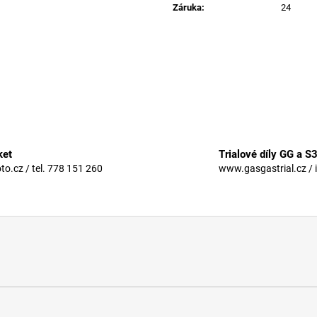
Záruka
:
24
ket
Trialové díly GG a S
.cz / tel. 778 151 260
www.gasgastrial.cz / 