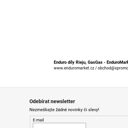
Enduro díly Rieju, GasGas - EnduroMar
www.enduromarket.cz / obchod@xpromoto
Z
á
Odebírat newsletter
p
Nezmeškejte žádné novinky či slevy!
a
t
E-mail