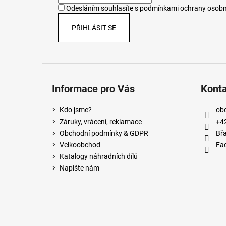
í
Odesláním souhlasíte s
podmínkami ochrany osobn
PŘIHLÁSIT SE
Informace pro Vás
Kont
Kdo jsme?
ob
Záruky, vrácení, reklamace
+4
Obchodní podmínky & GDPR
Břa
Velkoobchod
Fa
Katalogy náhradních dílů
Napište nám