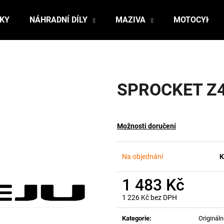
ŇKY
NÁHRADNÍ DÍLY
MAZIVA
MOTOCYKLY
Co potřebujete najít?
SPROCKET Z
HLEDAT
Možnosti doručení
Doporučujeme
Na objednání
K
1 483 Kč
1 226 Kč bez DPH
Měrná
cena:
Kategorie
:
Originální