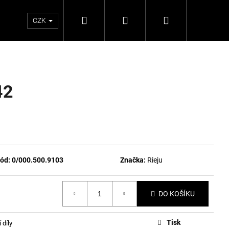
Hledat
Přihlášení
Nákupní
CZK
košík
42
ód:
0/000.500.9103
Značka:
Rieju
DO KOŠÍKU
Tisk
 díly