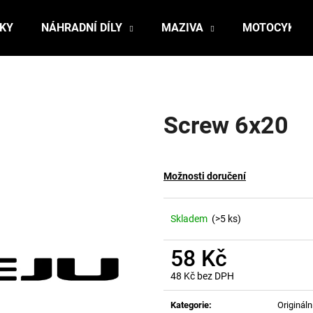
ŇKY
NÁHRADNÍ DÍLY
MAZIVA
MOTOCYKLY
Co potřebujete najít?
Screw 6x20
HLEDAT
Možnosti doručení
Doporučujeme
Skladem
(>5 ks)
58 Kč
48 Kč bez DPH
Měrná
cena:
Kategorie
:
Originální