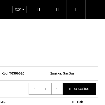
Hledat
Přihlášení
Nákupní
CZK
košík
Kód:
T0306020
Značka:
GasGas
DO KOŠÍKU
Tisk
 díly