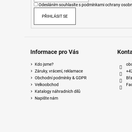
í
Odesláním souhlasíte s
podmínkami ochrany osobn
PŘIHLÁSIT SE
Informace pro Vás
Kont
Kdo jsme?
ob
Záruky, vrácení, reklamace
+4
Obchodní podmínky & GDPR
Břa
Velkoobchod
Fa
Katalogy náhradních dílů
Napište nám