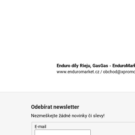
Enduro díly Rieju, GasGas - EnduroMar
www.enduromarket.cz / obchod@xpromoto
Z
á
Odebírat newsletter
p
Nezmeškejte žádné novinky či slevy!
a
t
E-mail