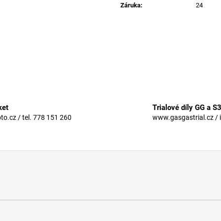
Záruka
:
24
ket
Trialové díly GG a S
.cz / tel. 778 151 260
www.gasgastrial.cz / 