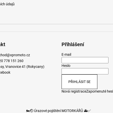
ích údajů
akt
Přihlášení
E-mail
chod
@
xpromoto.cz
20 778 151 260
Heslo
sy, Vranovice 41 (Rokycany)
cebook
PŘIHLÁSIT SE
Nová registrace
Zapomenuté hes
🏍️🤕 Úrazové pojištění MOTORKÁŘŮ 🚑✅