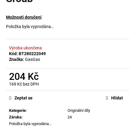
a
j
Možnosti doručení
í
Položka byla vyprodána…
t
?
Výroba ukončena
Kód:
BT280222049
Značka:
GasGas
HLEDAT
204 Kč
169 Kč bez DPH
Měrná
D
cena:
Zeptat se
Hlídat
o
p
Kategorie
:
Originální díly
o
Záruka
:
24
r
Položka byla vyprodána…
u