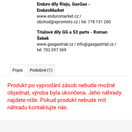
č
Enduro díly Rieju, GasGas -
u
EnduroMarket
j
www.enduromarket.cz /
e
obchod@xpromoto.cz / tel. 778 151 260
m
Trialové díly GG a S3 parts - Roman
e
Šebek
www.gasgastrial.cz / info@gasgastrial.cz /
tel. 702 057 369
Popis
Podobné (1)
Produkt po vyprodání zásob nebude možné
objednat, výroba byla ukončena. Jeho náhrady
najdete níže. Pokud produkt nebude mít
náhradu kontaktujte nás.
Z
á