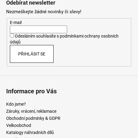
Odebírat newsletter
p
Nezmeškejte žádné novinky či slevy!
a
t
E-mail
í
Odesláním souhlasíte s
podmínkami ochrany osobních
údajů
PŘIHLÁSIT SE
Informace pro Vás
Kdo jsme?
Záruky, vrácení, reklamace
Obchodní podmínky & GDPR
Velkoobchod
Katalogy náhradních dílů