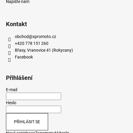
Napište nám
Kontakt
obchod
@
xpromoto.cz
+420 778 151 260
Břasy, Vranovice 41 (Rokycany)
Facebook
Přihlášení
E-mail
Heslo
PŘIHLÁSIT SE
Nová registrace
Zapomenuté heslo