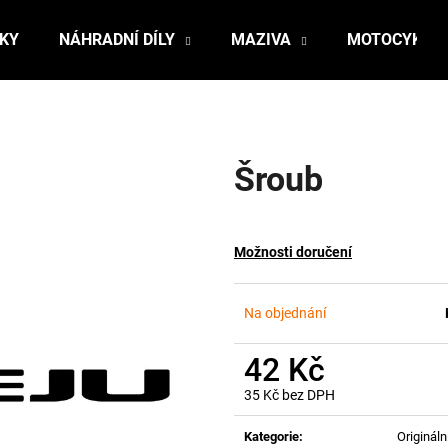
ŇKY
NÁHRADNÍ DÍLY
MAZIVA
MOTOCYKLY
Co potřebujete najít?
Šroub
HLEDAT
Možnosti doručení
Doporučujeme
Na objednání
42 Kč
35 Kč bez DPH
Měrná
cena:
Kategorie
:
Originální