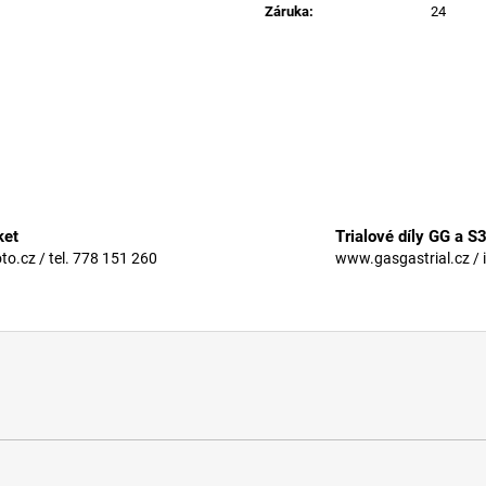
Záruka
:
24
ket
Trialové díly GG a S
.cz / tel. 778 151 260
www.gasgastrial.cz / 