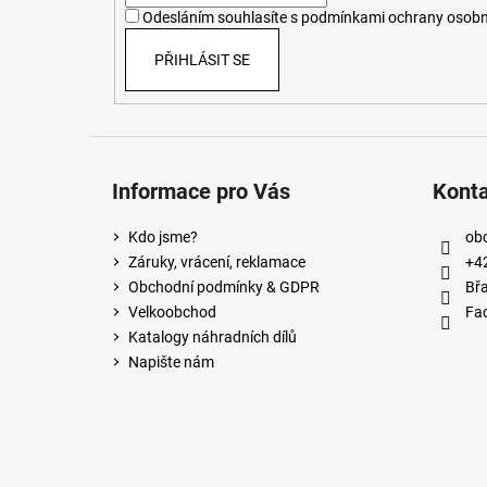
í
Odesláním souhlasíte s
podmínkami ochrany osobn
PŘIHLÁSIT SE
Informace pro Vás
Kont
Kdo jsme?
ob
Záruky, vrácení, reklamace
+4
Obchodní podmínky & GDPR
Břa
Velkoobchod
Fa
Katalogy náhradních dílů
Napište nám