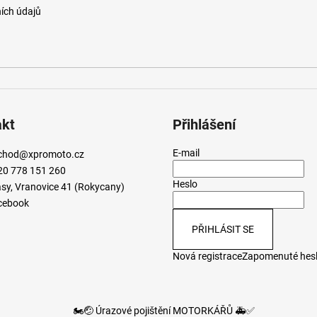
ích údajů
akt
Přihlášení
E-mail
chod
@
xpromoto.cz
20 778 151 260
Heslo
sy, Vranovice 41 (Rokycany)
cebook
PŘIHLÁSIT SE
Nová registrace
Zapomenuté hes
🏍️🤕 Úrazové pojištění MOTORKÁŘŮ 🚑✅