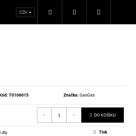
Hledat
Přihlášení
Nákupní
CZK
košík
Kód:
T0106015
Značka:
GasGas
DO KOŠÍKU
Tisk
 díly