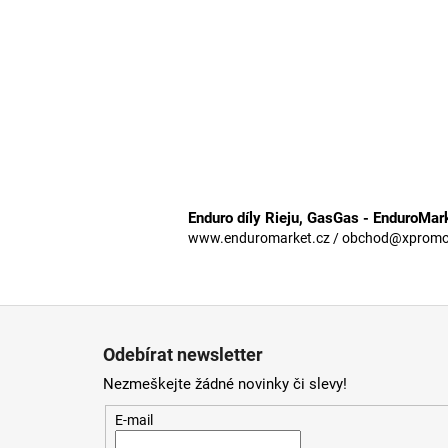
Enduro díly Rieju, GasGas - EnduroMar
www.enduromarket.cz / obchod@xpromoto
Z
á
Odebírat newsletter
p
Nezmeškejte žádné novinky či slevy!
a
t
E-mail