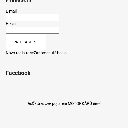
E-mail
Heslo
PŘIHLÁSIT SE
Nová registrace
Zapomenuté heslo
Facebook
🏍️🤕 Úrazové pojištění MOTORKÁŘŮ 🚑✅