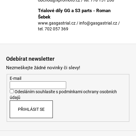
č
u
Trialové díly GG a S3 parts - Roman
j
Šebek
e
www.gasgastrial.cz / info@gasgastrial.cz /
m
tel. 702 057 369
e
Z
á
Odebírat newsletter
p
Nezmeškejte žádné novinky či slevy!
a
t
E-mail
í
Odesláním souhlasíte s
podmínkami ochrany osobních
údajů
PŘIHLÁSIT SE