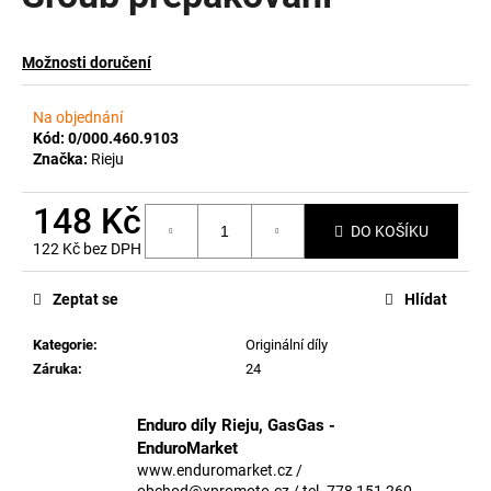
a
j
Možnosti doručení
í
t
Na objednání
?
Kód:
0/000.460.9103
Značka:
Rieju
148 Kč
DO KOŠÍKU
122 Kč bez DPH
HLEDAT
Měrná
cena:
Zeptat se
Hlídat
Kategorie
:
Originální díly
D
Záruka
:
24
o
p
o
Enduro díly Rieju, GasGas -
r
EnduroMarket
u
www.enduromarket.cz /
obchod@xpromoto.cz / tel. 778 151 260