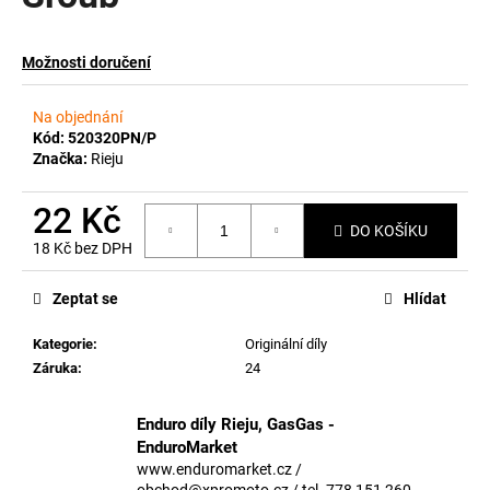
a
j
Možnosti doručení
í
t
Na objednání
?
Kód:
520320PN/P
Značka:
Rieju
22 Kč
DO KOŠÍKU
18 Kč bez DPH
HLEDAT
Měrná
cena:
Zeptat se
Hlídat
Kategorie
:
Originální díly
D
Záruka
:
24
o
p
o
Enduro díly Rieju, GasGas -
r
EnduroMarket
u
www.enduromarket.cz /
obchod@xpromoto.cz / tel. 778 151 260