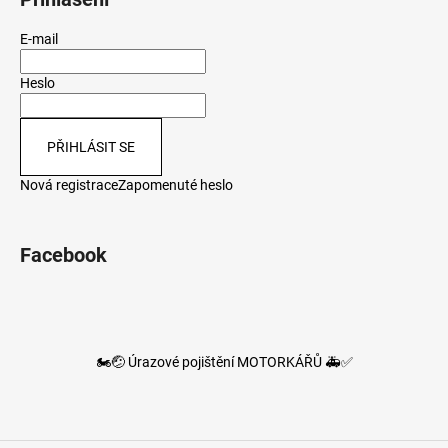
E-mail
Heslo
PŘIHLÁSIT SE
Nová registrace
Zapomenuté heslo
Facebook
🏍️🤕 Úrazové pojištění MOTORKÁŘŮ 🚑✅