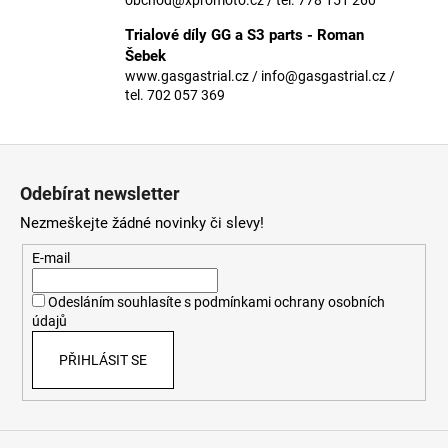
č
u
Trialové díly GG a S3 parts - Roman
j
Šebek
e
www.gasgastrial.cz / info@gasgastrial.cz /
m
tel. 702 057 369
e
Z
á
Odebírat newsletter
p
Nezmeškejte žádné novinky či slevy!
a
t
E-mail
í
Odesláním souhlasíte s
podmínkami ochrany osobních
údajů
PŘIHLÁSIT SE