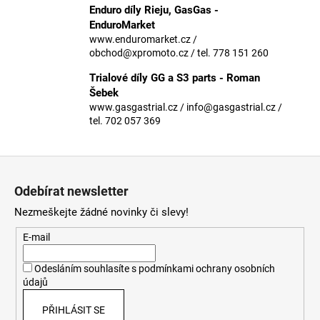
č
Enduro díly Rieju, GasGas -
u
EnduroMarket
j
www.enduromarket.cz /
e
obchod@xpromoto.cz / tel. 778 151 260
m
Trialové díly GG a S3 parts - Roman
e
Šebek
www.gasgastrial.cz / info@gasgastrial.cz /
tel. 702 057 369
Z
á
Odebírat newsletter
p
Nezmeškejte žádné novinky či slevy!
a
t
E-mail
í
Odesláním souhlasíte s
podmínkami ochrany osobních
údajů
PŘIHLÁSIT SE