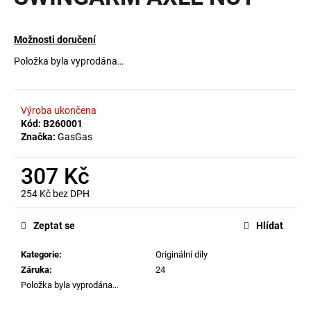
a
j
Možnosti doručení
í
Položka byla vyprodána…
t
?
Výroba ukončena
Kód:
B260001
Značka:
GasGas
HLEDAT
307 Kč
254 Kč bez DPH
Měrná
D
cena:
Zeptat se
Hlídat
o
p
Kategorie
:
Originální díly
o
Záruka
:
24
r
Položka byla vyprodána…
u