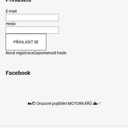
E-mail
Heslo
PŘIHLÁSIT SE
Nová registrace
Zapomenuté heslo
Facebook
🏍️🤕 Úrazové pojištění MOTORKÁŘŮ 🚑✅