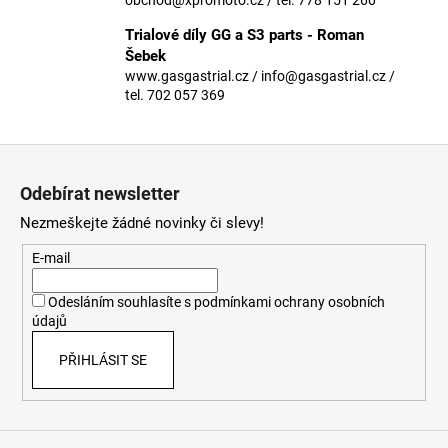
č
u
Trialové díly GG a S3 parts - Roman
j
Šebek
e
www.gasgastrial.cz / info@gasgastrial.cz /
m
tel. 702 057 369
e
Z
á
Odebírat newsletter
p
Nezmeškejte žádné novinky či slevy!
a
t
E-mail
í
Odesláním souhlasíte s
podmínkami ochrany osobních
údajů
PŘIHLÁSIT SE