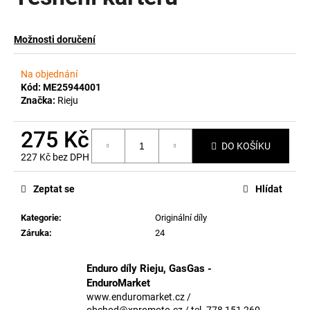
a
j
Možnosti doručení
í
t
Na objednání
?
Kód:
ME25944001
Značka:
Rieju
275 Kč
DO KOŠÍKU
227 Kč bez DPH
HLEDAT
Měrná
cena:
Zeptat se
Hlídat
Kategorie
:
Originální díly
D
Záruka
:
24
o
p
o
Enduro díly Rieju, GasGas -
r
EnduroMarket
u
www.enduromarket.cz /
obchod@xpromoto.cz / tel. 778 151 260