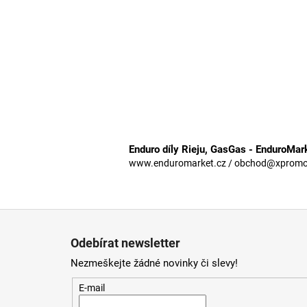
Enduro díly Rieju, GasGas - EnduroMar
www.enduromarket.cz / obchod@xpromoto
Z
á
Odebírat newsletter
p
Nezmeškejte žádné novinky či slevy!
a
t
E-mail