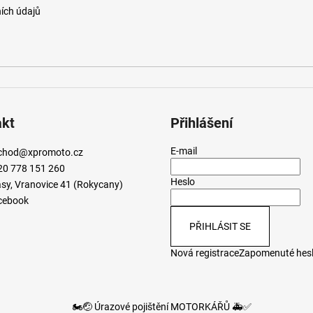
ích údajů
akt
Přihlášení
E-mail
chod
@
xpromoto.cz
20 778 151 260
Heslo
sy, Vranovice 41 (Rokycany)
cebook
PŘIHLÁSIT SE
Nová registrace
Zapomenuté hes
🏍️🤕 Úrazové pojištění MOTORKÁŘŮ 🚑✅