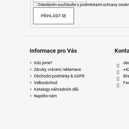
í
Odesláním souhlasíte s
podmínkami ochrany osobn
PŘIHLÁSIT SE
Informace pro Vás
Kont
Kdo jsme?
ob
Záruky, vrácení, reklamace
+4
Obchodní podmínky & GDPR
Břa
Velkoobchod
Fa
Katalogy náhradních dílů
Napište nám