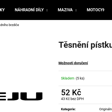
ŇKY
NÁHRADNÍ DÍLY
MAZIVA
MOTOCYKLY
adního brzdiče
Co potřebujete najít?
Těsnění pístk
HLEDAT
Možnosti doručení
Doporučujeme
Skladem
(5 ks)
52 Kč
43 Kč bez DPH
Měrná
cena:
Kategorie
:
Originální