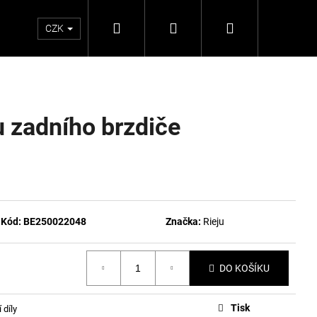
Hledat
Přihlášení
Nákupní
CZK
košík
u zadního brzdiče
Kód:
BE250022048
Značka:
Rieju
DO KOŠÍKU
Tisk
 díly