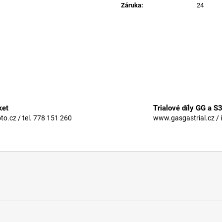
Záruka
:
24
ket
Trialové díly GG a S
.cz / tel. 778 151 260
www.gasgastrial.cz / 