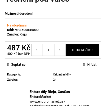
a
j
Možnosti doručení
í
t
Na objednání
?
Kód:
MFS500544000
Značka:
Rieju
487 Kč
DO KOŠÍKU
402 Kč bez DPH
HLEDAT
Měrná
cena:
Zeptat se
Hlídat
Kategorie
:
Originální díly
D
Záruka
:
24
o
p
o
Enduro díly Rieju, GasGas -
r
EnduroMarket
u
www.enduromarket.cz /
obchod@xpromoto.cz / tel. 778 151 260