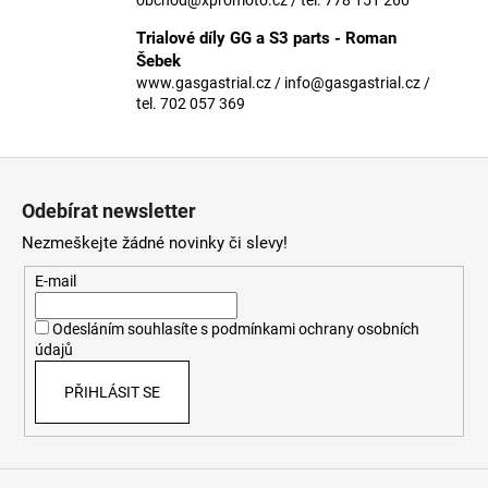
č
u
Trialové díly GG a S3 parts - Roman
j
Šebek
e
www.gasgastrial.cz / info@gasgastrial.cz /
m
tel. 702 057 369
e
Z
á
Odebírat newsletter
p
Nezmeškejte žádné novinky či slevy!
a
t
E-mail
í
Odesláním souhlasíte s
podmínkami ochrany osobních
údajů
PŘIHLÁSIT SE