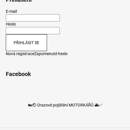
E-mail
Heslo
PŘIHLÁSIT SE
Nová registrace
Zapomenuté heslo
Facebook
🏍️🤕 Úrazové pojištění MOTORKÁŘŮ 🚑✅