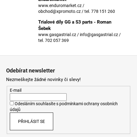
č
www.enduromarket.cz /
u
obchod@xpromoto.cz / tel. 778 151 260
j
e
Trialové díly GG a S3 parts - Roman
m
Šebek
e
www.gasgastrial.cz / info@gasgastrial.cz /
tel. 702 057 369
Z
á
Odebírat newsletter
p
Nezmeškejte žádné novinky či slevy!
a
t
E-mail
í
Odesláním souhlasíte s
podmínkami ochrany osobních
údajů
PŘIHLÁSIT SE