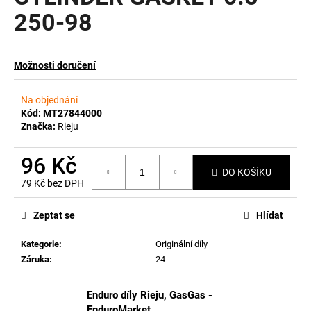
250-98
a
j
í
Možnosti doručení
t
?
Na objednání
Kód:
MT27844000
Značka:
Rieju
96 Kč
HLEDAT
DO KOŠÍKU
79 Kč bez DPH
Měrná
cena:
Zeptat se
Hlídat
D
o
Kategorie
:
Originální díly
p
Záruka
:
24
o
r
Enduro díly Rieju, GasGas -
u
EnduroMarket