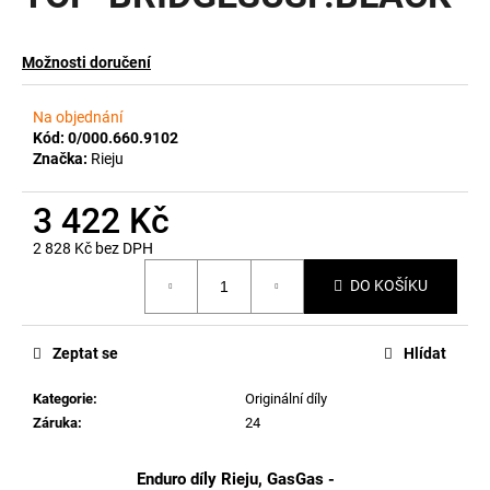
a
j
Možnosti doručení
í
t
Na objednání
?
Kód:
0/000.660.9102
Značka:
Rieju
3 422 Kč
2 828 Kč bez DPH
HLEDAT
Měrná
DO KOŠÍKU
cena:
D
Zeptat se
Hlídat
o
p
Kategorie
:
Originální díly
o
Záruka
:
24
r
u
Enduro díly Rieju, GasGas -