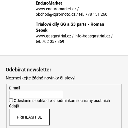
č
EnduroMarket
u
www.enduromarket.cz /
j
obchod@xpromoto.cz / tel. 778 151 260
e
Trialové díly GG a S3 parts - Roman
m
Šebek
e
www.gasgastrial.cz / info@gasgastrial.cz /
tel. 702 057 369
Z
á
Odebírat newsletter
p
Nezmeškejte žádné novinky či slevy!
a
t
E-mail
í
Odesláním souhlasíte s
podmínkami ochrany osobních
údajů
PŘIHLÁSIT SE