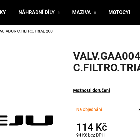
ŇKY
NÁHRADNÍ DÍLY
MAZIVA
MOTOCYKLY
ACIADOR C.FILTRO.TRIAL 200
Co potřebujete najít?
VALV.GAA00
HLEDAT
C.FILTRO.TRI
Doporučujeme
Možnosti doručení
Na objednání
114 Kč
94 Kč bez DPH