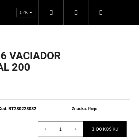
Hledat
Přihlášení
Nákupní
CZK
košík
46 VACIADOR
AL 200
Kód:
BT280228032
Značka:
Rieju
DO KOŠÍKU