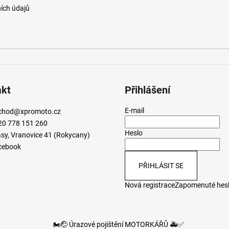
ích údajů
akt
Přihlášení
E-mail
chod
@
xpromoto.cz
20 778 151 260
Heslo
sy, Vranovice 41 (Rokycany)
cebook
PŘIHLÁSIT SE
Nová registrace
Zapomenuté hes
🏍️🤕 Úrazové pojištění MOTORKÁŘŮ 🚑✅