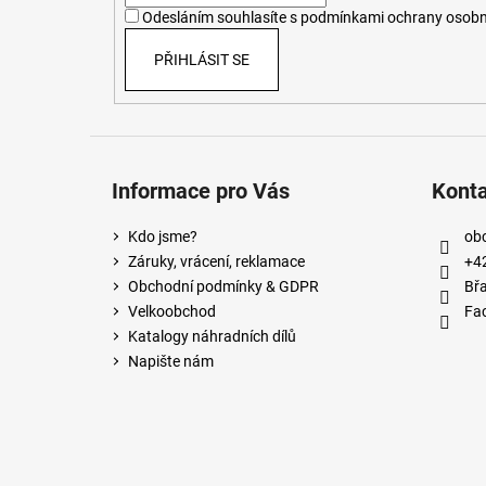
í
Odesláním souhlasíte s
podmínkami ochrany osobn
PŘIHLÁSIT SE
Informace pro Vás
Kont
Kdo jsme?
ob
Záruky, vrácení, reklamace
+4
Obchodní podmínky & GDPR
Břa
Velkoobchod
Fa
Katalogy náhradních dílů
Napište nám