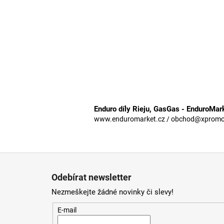
Enduro díly Rieju, GasGas - EnduroMar
www.enduromarket.cz / obchod@xpromoto
Z
á
Odebírat newsletter
p
Nezmeškejte žádné novinky či slevy!
a
t
E-mail