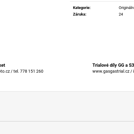
Měrná
cena:
Kategorie
:
Originální
Záruka
:
24
ket
Trialové díly GG a S
.cz / tel. 778 151 260
www.gasgastrial.cz / 