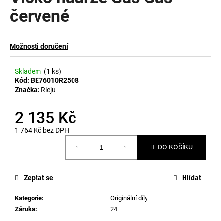
červené
a
j
í
Možnosti doručení
t
?
Skladem
(1 ks)
Kód:
BE76010R2508
Značka:
Rieju
2 135 Kč
HLEDAT
1 764 Kč bez DPH
Měrná
DO KOŠÍKU
cena:
D
o
p
Zeptat se
Hlídat
o
Kategorie
:
Originální díly
r
Záruka
:
24
u