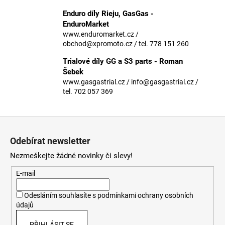
č
u
Enduro díly Rieju, GasGas -
j
EnduroMarket
e
www.enduromarket.cz /
obchod@xpromoto.cz / tel. 778 151 260
m
e
Trialové díly GG a S3 parts - Roman
Šebek
www.gasgastrial.cz / info@gasgastrial.cz /
tel. 702 057 369
Z
á
Odebírat newsletter
p
Nezmeškejte žádné novinky či slevy!
a
t
E-mail
í
Odesláním souhlasíte s
podmínkami ochrany osobních
údajů
PŘIHLÁSIT SE