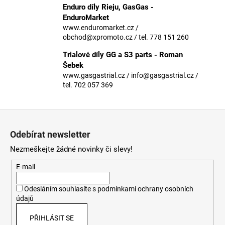
č
Enduro díly Rieju, GasGas -
u
EnduroMarket
j
www.enduromarket.cz /
e
obchod@xpromoto.cz / tel. 778 151 260
m
Trialové díly GG a S3 parts - Roman
e
Šebek
www.gasgastrial.cz / info@gasgastrial.cz /
tel. 702 057 369
Z
á
Odebírat newsletter
p
Nezmeškejte žádné novinky či slevy!
a
t
E-mail
í
Odesláním souhlasíte s
podmínkami ochrany osobních
údajů
PŘIHLÁSIT SE