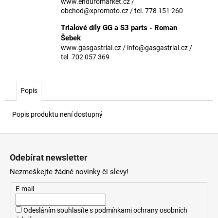
č
www.enduromarket.cz /
u
obchod@xpromoto.cz / tel. 778 151 260
j
Trialové díly GG a S3 parts - Roman
e
Šebek
m
www.gasgastrial.cz / info@gasgastrial.cz /
e
tel. 702 057 369
Popis
Popis produktu není dostupný
Z
á
Odebírat newsletter
p
Nezmeškejte žádné novinky či slevy!
a
t
E-mail
í
Odesláním souhlasíte s
podmínkami ochrany osobních