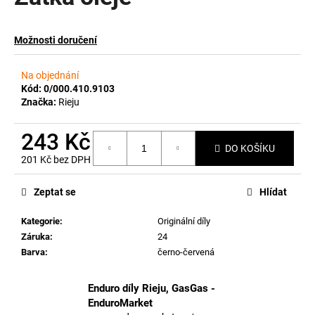
a
j
Možnosti doručení
í
t
Na objednání
?
Kód:
0/000.410.9103
Značka:
Rieju
243 Kč
DO KOŠÍKU
201 Kč bez DPH
HLEDAT
Měrná
cena:
Zeptat se
Hlídat
Kategorie
:
Originální díly
D
Záruka
:
24
o
Barva
:
černo-červená
p
o
r
Enduro díly Rieju, GasGas -
u
EnduroMarket