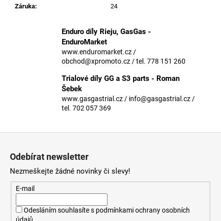
č
Záruka
:
24
u
j
Enduro díly Rieju, GasGas -
e
EnduroMarket
m
www.enduromarket.cz /
e
obchod@xpromoto.cz / tel. 778 151 260
Trialové díly GG a S3 parts - Roman
Šebek
www.gasgastrial.cz / info@gasgastrial.cz /
tel. 702 057 369
Z
á
Odebírat newsletter
p
Nezmeškejte žádné novinky či slevy!
a
t
E-mail
í
Odesláním souhlasíte s
podmínkami ochrany osobních
údajů