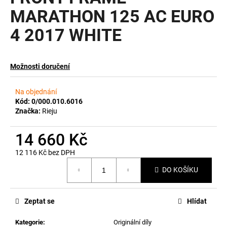
MARATHON 125 AC EURO
a
j
4 2017 WHITE
í
t
?
Možnosti doručení
Na objednání
Kód:
0/000.010.6016
Značka:
Rieju
HLEDAT
14 660 Kč
12 116 Kč bez DPH
D
Měrná
DO KOŠÍKU
o
cena:
p
o
Zeptat se
Hlídat
r
u
Kategorie
:
Originální díly